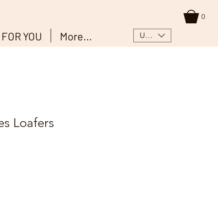
0
 FOR YOU
More...
USD ($)
es Loafers