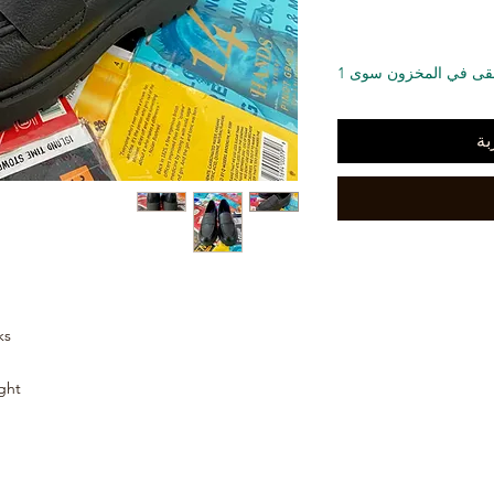

لا يتبقى في المخزون س
أض
s.
ght.