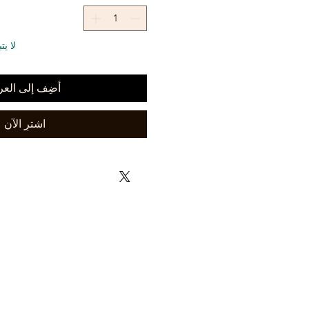
لا ي
أضِف إلى العر
اشترِ الآن